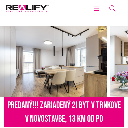
PREDANÝ!!! ZARIADENÝ 2I BYT V TRNKOVE
V NOVOSTAVBE, 13 KM OD PO