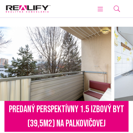
PREDANÝ PERSPEKTÍVNY 1.5 IZBOVÝ BYT
(39,5M2) NA PALKOVIČOVEJ