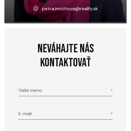
petra.imrichova@realify.sk
NEVÁHAJTE NÁS
KONTAKTOVAŤ
Vaše meno
E-mail