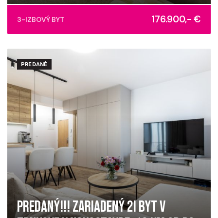
Mikovíniho, Košice - mestská časť Západ
176.900,- €
3-IZBOVÝ BYT
PREDANÉ
PREDANÝ!!! ZARIADENÝ 2I BYT V