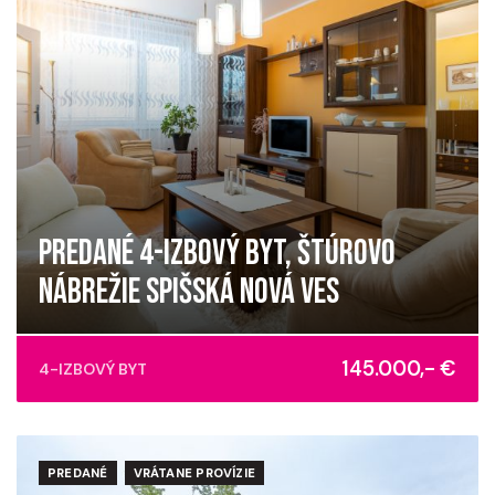
PREDANÉ 4-IZBOVÝ BYT, ŠTÚROVO
NÁBREŽIE SPIŠSKÁ NOVÁ VES
Štúrovo nábrežie, Spišská Nová Ves
145.000,- €
4-IZBOVÝ BYT
PREDANÉ
VRÁTANE PROVÍZIE