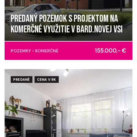
PREDANÝ POZEMOK S PROJEKTOM NA
KOMERČNÉ VYUŽITIE V BARD.NOVEJ VSI
Giraltovská, Bardejovská Nová Ves
155.000,- €
POZEMKY - KOMERČNÉ
PREDANÉ
CENA V RK