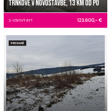
TRNKOVE V NOVOSTAVBE, 13 KM OD PO
Slnečná, Trnkov
123.600,- €
2-IZBOVÝ BYT
PREDANÉ