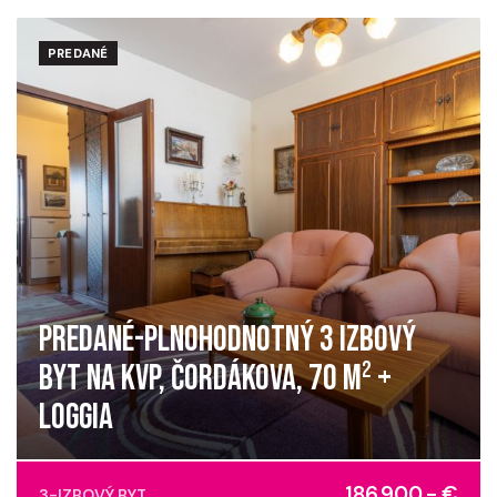
PREDANÉ
PREDANÉ-PLNOHODNOTNÝ 3 IZBOVÝ
BYT NA KVP, ČORDÁKOVA, 70 M² +
LOGGIA
Čordákova, Košice - mestská časť Sídlisko KVP
186.900,- €
3-IZBOVÝ BYT