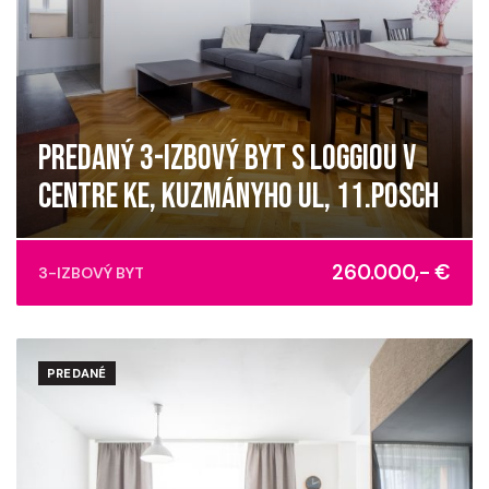
PREDANÝ 3-IZBOVÝ BYT S LOGGIOU V
CENTRE KE, KUZMÁNYHO UL, 11.POSCH
Kuzmányho, Košice - mestská časť Staré Mesto
260.000,- €
3-IZBOVÝ BYT
PREDANÉ