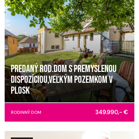
PREDANÝ ROD.DOM S PREMYSLENOU
DISPOZÍCIOU,VEĽKÝM POZEMKOM V
PLOSK
Ploské
349.990,- €
RODINNÝ DOM