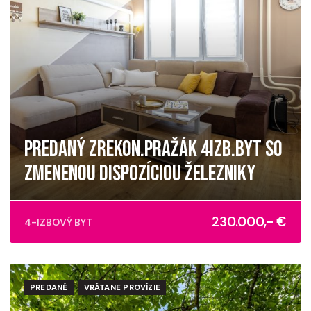
PREDANÝ ZREKON.PRAŽÁK 4IZB.BYT SO
ZMENENOU DISPOZÍCIOU ŽELEZNIKY
Košice - mestská časť Juh
230.000,- €
4-IZBOVÝ BYT
PREDANÉ
VRÁTANE PROVÍZIE