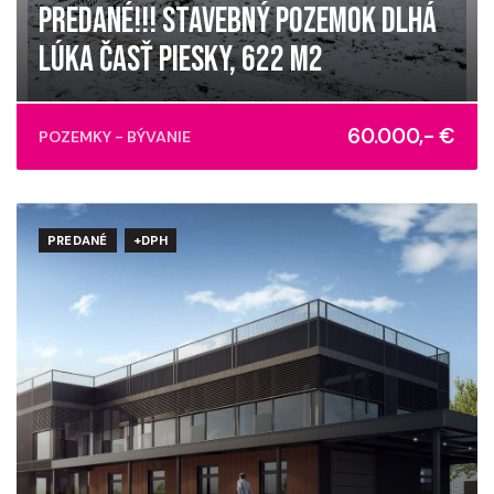
PREDANÉ!!! STAVEBNÝ POZEMOK DLHÁ
LÚKA ČASŤ PIESKY, 622 M2
Dlhá lúka, Bardejov
60.000,- €
POZEMKY - BÝVANIE
PREDANÉ
+DPH