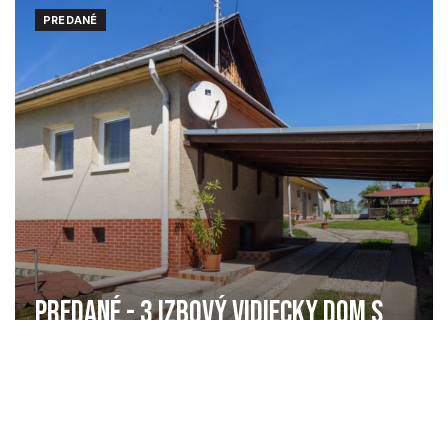
PREDANÉ
PREDANÉ - 3 IZBOVÝ VIDIECKY DOM S
KRÁSNYM POZEMKOM
Egreš
119.900,- €
RODINNÝ DOM