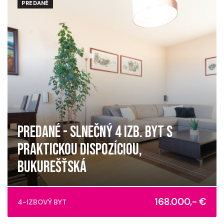
PREDANÉ
PREDANÉ - SLNEČNÝ 4 IZB. BYT S
PRAKTICKOU DISPOZÍCIOU,
BUKUREŠŤSKÁ
Bukurešťská, Košice - mestská časť Sídlisko Ťahanovce
168.000,- €
4-IZBOVÝ BYT