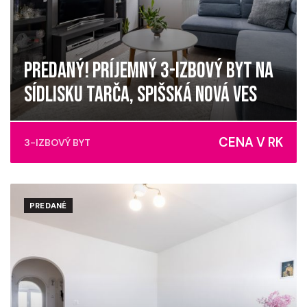
PREDANÝ! PRÍJEMNÝ 3-IZBOVÝ BYT NA
SÍDLISKU TARČA, SPIŠSKÁ NOVÁ VES
Javorová, Spišská Nová Ves
CENA V RK
3-IZBOVÝ BYT
PREDANÉ