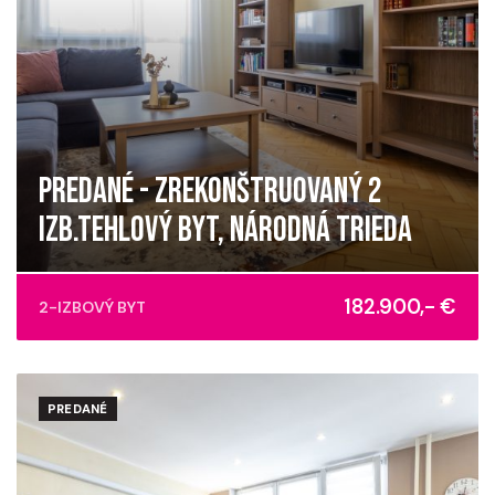
PREDANÉ - ZREKONŠTRUOVANÝ 2
IZB.TEHLOVÝ BYT, NÁRODNÁ TRIEDA
Národná trieda, Košice - mestská časť Sever
182.900,- €
2-IZBOVÝ BYT
PREDANÉ