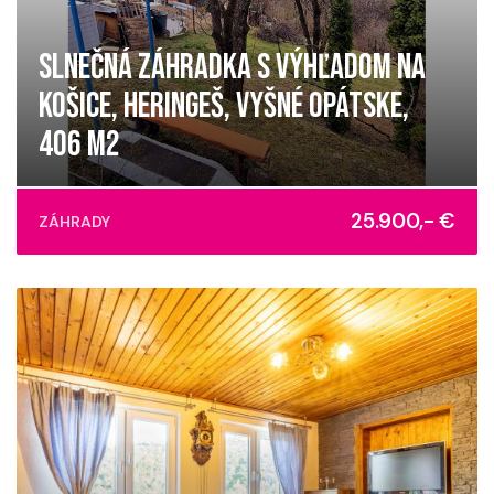
SLNEČNÁ ZÁHRADKA S VÝHĽADOM NA
KOŠICE, HERINGEŠ, VYŠNÉ OPÁTSKE,
406 M2
Nižná Úvrať, Košice - mestská časť Vyšné Opátske
25.900,- €
ZÁHRADY