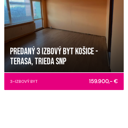
PREDANÝ 3 IZBOVÝ BYT KOŠICE -
TERASA, TRIEDA SNP
Trieda SNP, Košice - mestská časť Západ
159.900,- €
3-IZBOVÝ BYT