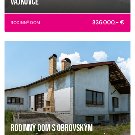
VAJKOVCE
Vajkovce
336.000,- €
RODINNÝ DOM
RODINNÝ DOM S OBROVSKÝM