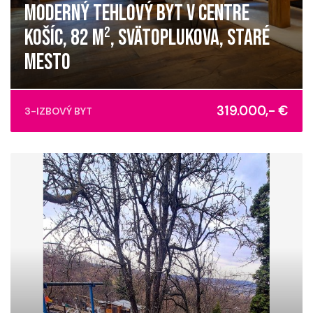
MODERNÝ TEHLOVÝ BYT V CENTRE
KOŠÍC, 82 M², SVÄTOPLUKOVA, STARÉ
MESTO
Svätoplukova, Košice - mestská časť Staré Mesto
319.000,- €
3-IZBOVÝ BYT