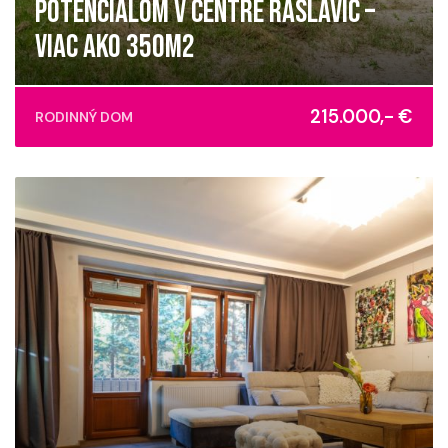
POTENCIÁLOM V CENTRE RASLAVÍC –
VIAC AKO 350M2
Raslavice
215.000,- €
RODINNÝ DOM