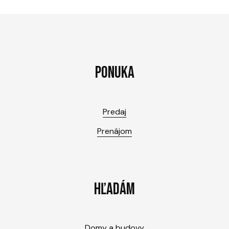
PONUKA
Predaj
Prenájom
HĽADÁM
Domy a budovy