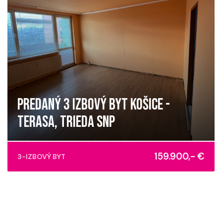
PREDANÝ 3 IZBOVÝ BYT KOŠICE -
TERASA, TRIEDA SNP
Trieda SNP, Košice - mestská časť Západ
159.900,- €
3-IZBOVÝ BYT